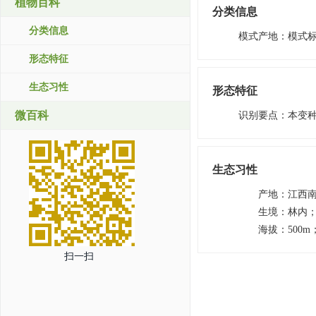
植物百科
分类信息
分类信息
模式产地
：
模式
形态特征
生态习性
形态特征
微百科
识别要点
：
本变
生态习性
产地
：
江西
生境
：
林内
海拔
：
500m
扫一扫