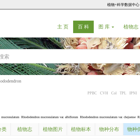
植物+科学数据中心
(current)
(current)
主 页
百 科
图 库
植物志
dodendron
PPBC
CVH
Col
TPL
IPNI
. mucronulatum
Rhododendron mucronulatum var. albiflorum
Rhododendron mucronulatum var. chejuense
R
分类
植物志
植物图片
植物标本
物种分布
物种