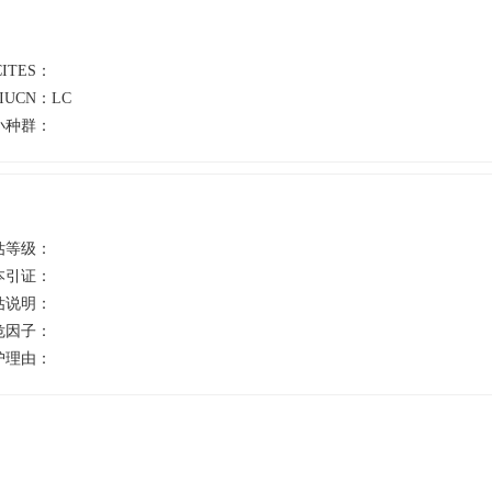
CITES：
IUCN：
LC
小种群：
估等级：
本引证：
估说明：
危因子：
护理由：