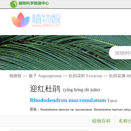
植物智
>>
被子 Angiospermae
>>
杜鹃花科 Ericaceae
>>
杜鹃花属 Rho
迎红杜鹃
(yíng hóng dù juān)
Rhododendron
mucronulatum
Turcz.
异名：
Rhododendron dauricum var. mucronulatum
Rhododendron dauricum subsp
植物百科
名称