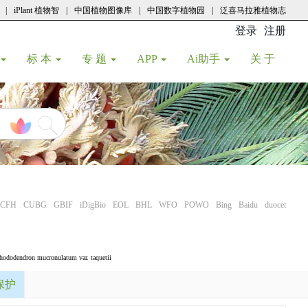
|
iPlant 植物智
|
中国植物图像库
|
中国数字植物园
|
泛喜马拉雅植物志
登录
注册
(current
标 本
专 题
APP
Ai助手
关 于
CFH
CUBG
GBIF
iDigBio
EOL
BHL
WFO
POWO
Bing
Baidu
duocet
hododendron mucronulatum var. taquetii
保护