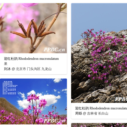
迎红杜鹃 Rhododendron mucronulatum
果
刘冰
@
北京市 门头沟区 九龙山
迎红杜鹃 Rhododendron mucronulat
周繇
@
吉林省 长白山