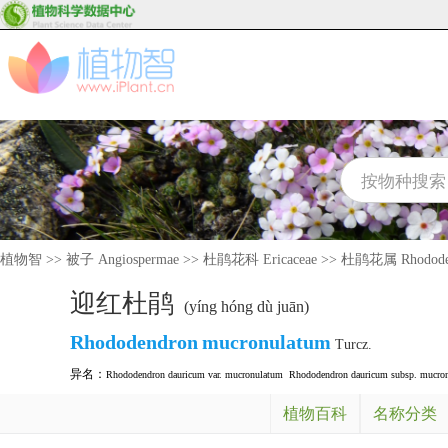
植物智
>>
被子 Angiospermae
>>
杜鹃花科 Ericaceae
>>
杜鹃花属 Rhodode
迎红杜鹃
(yíng hóng dù juān)
Rhododendron
mucronulatum
Turcz.
异名：
Rhododendron dauricum var. mucronulatum
Rhododendron dauricum subsp. mucro
植物百科
名称分类