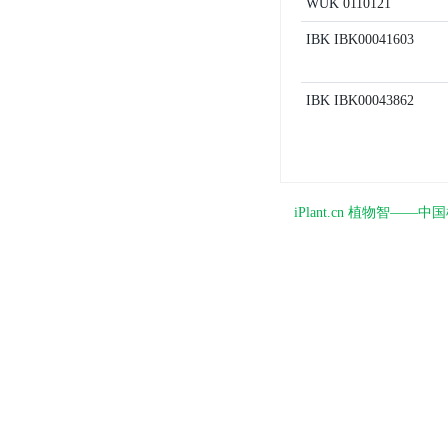
WUK
0110121
IBK
IBK00041603
IBK
IBK00043862
iPlant.cn 植物智—