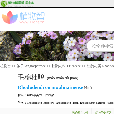
植物智
>>
被子 Angiospermae
>>
杜鹃花科 Ericaceae
>>
杜鹃花属 Rhodode
毛棉杜鹃
(máo mián dù juān)
Rhododendron
moulmainense
Hook.
俗名：
丝线吊芙蓉
、
白杜鹃
异名：
Rhododendron leucobotrys
Rhododendron klossii
Rhododendron siamense
Rhodod
植物百科
名称分类