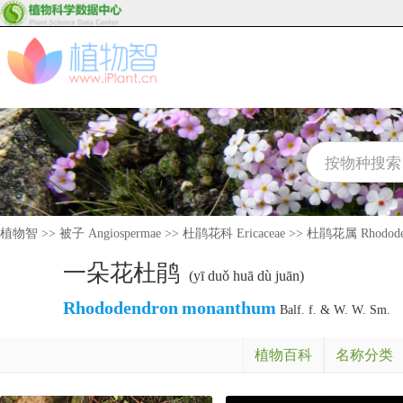
植物智
>>
被子 Angiospermae
>>
杜鹃花科 Ericaceae
>>
杜鹃花属 Rhodode
一朵花杜鹃
(yī duǒ huā dù juān)
Rhododendron
monanthum
Balf. f. & W. W. Sm.
植物百科
名称分类