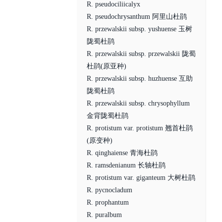
R. pseudociliicalyx
R. pseudochrysanthum 阿里山杜鹃
R. przewalskii subsp. yushuense 玉树
陇蜀杜鹃
R. przewalskii subsp. przewalskii 陇蜀
杜鹃(原亚种)
R. przewalskii subsp. huzhuense 互助
陇蜀杜鹃
R. przewalskii subsp. chrysophyllum
金背陇蜀杜鹃
R. protistum var. protistum 翘首杜鹃
(原变种)
R. qinghaiense 青海杜鹃
R. ramsdenianum 长轴杜鹃
R. protistum var. giganteum 大树杜鹃
R. pycnocladum
R. prophantum
R. puralbum