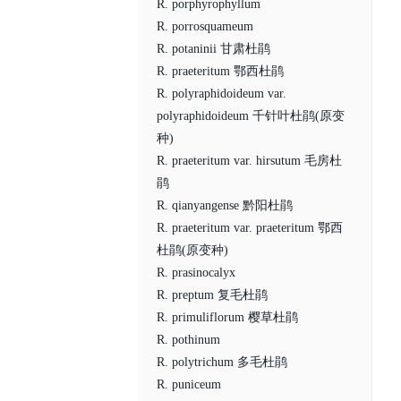
R. porphyrophyllum
R. porrosquameum
R. potaninii 甘肃杜鹃
R. praeteritum 鄂西杜鹃
R. polyraphidoideum var.
polyraphidoideum 千针叶杜鹃(原变
种)
R. praeteritum var. hirsutum 毛房杜
鹃
R. qianyangense 黔阳杜鹃
R. praeteritum var. praeteritum 鄂西
杜鹃(原变种)
R. prasinocalyx
R. preptum 复毛杜鹃
R. primuliflorum 樱草杜鹃
R. pothinum
R. polytrichum 多毛杜鹃
R. puniceum