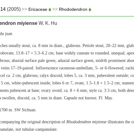
.14
(2005)
>>
>>
Ericaceae
Rhododendron
ndron miyiense
W. K. Hu
u juan
ches usually stout, ca. 8 mm in diam., glabrous. Petiole stout, 20–22 mm, glab
-obovate, 13.8–17 × 5.3–6.2 cm; base widely cuneate to rounded, unequal; apex
abrous; abaxial surface pale green; adaxial surface green, midrib prominent aba
al veins 17–19-paired. Inflorescence racemose-umbellate, 5- or 6-flowered; rach
cel ca. 2 cm, glabrous; calyx discoid; lobes 5, ca. 3 mm, puberulent outside; co
 5 cm, white-pubescent inside; lobes 6 or 7, ovate, 1.5–1.8 × 1.5–2 cm; stamen
ments pubescent at base; ovary ovoid, ca. 8 × 6 mm; style ca. 3.3 cm, both de
a swollen, discoid, ca. 5 mm in diam. Capsule not known. Fl. May.
. 1700 m. SW Sichuan.
companying the original description of
Rhododendron miyiense
illustrates the c
anulate, not tubular-campanulate.