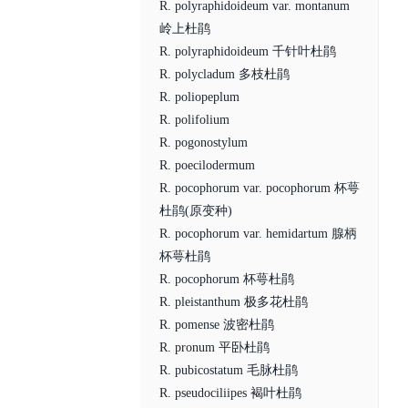
R. polyraphidoideum var. montanum
岭上杜鹃
R. polyraphidoideum 千针叶杜鹃
R. polycladum 多枝杜鹃
R. poliopeplum
R. polifolium
R. pogonostylum
R. poecilodermum
R. pocophorum var. pocophorum 杯萼
杜鹃(原变种)
R. pocophorum var. hemidartum 腺柄
杯萼杜鹃
R. pocophorum 杯萼杜鹃
R. pleistanthum 极多花杜鹃
R. pomense 波密杜鹃
R. pronum 平卧杜鹃
R. pubicostatum 毛脉杜鹃
R. pseudociliipes 褐叶杜鹃