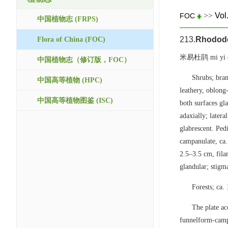
>>
Vol
FOC
中国植物志 (FRPS)
213.
Rhodode
Flora of China (FOC)
米易杜鹃 mi yi d
中国植物志（修订版，FOC）
Shrubs; bran
中国高等植物 (HPC)
leathery, oblong
中国高等植物图鉴 (ISC)
both surfaces gl
adaxially; later
glabrescent. Pedi
campanulate, ca.
2.5–3.5 cm, fila
glandular; stigm
Forests; ca
The plate ac
funnelform-camp