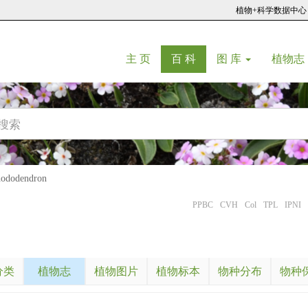
植物+科学数据中心
(current)
(current)
主 页
百 科
图 库
植物志
dodendron
PPBC
CVH
Col
TPL
IPNI
分类
植物志
植物图片
植物标本
物种分布
物种