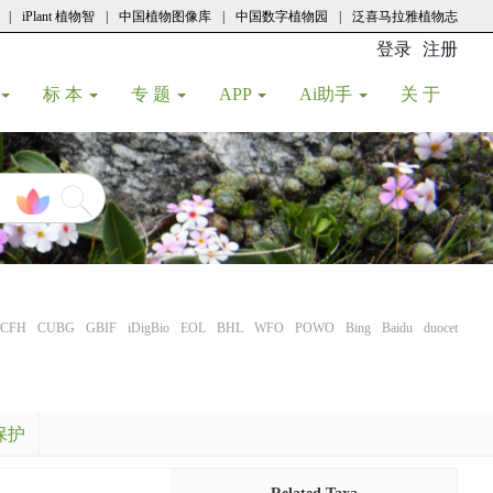
|
iPlant 植物智
|
中国植物图像库
|
中国数字植物园
|
泛喜马拉雅植物志
登录
注册
(current
标 本
专 题
APP
Ai助手
关 于
CFH
CUBG
GBIF
iDigBio
EOL
BHL
WFO
POWO
Bing
Baidu
duocet
保护