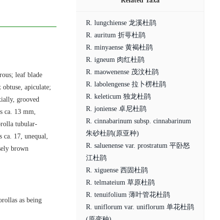
Related Taxa
R. lungchiense 龙溪杜鹃
R. auritum 折萼杜鹃
R. minyaense 黄褐杜鹃
R. igneum 肉红杜鹃
R. maowenense 茂汶杜鹃
rous; leaf blade
R. labolengense 拉卜楞杜鹃
 obtuse, apiculate;
R. keleticum 独龙杜鹃
xially, grooved
R. joniense 卓尼杜鹃
is ca. 13 mm,
R. cinnabarinum subsp. cinnabarinum
rolla tubular-
朱砂杜鹃(原亚种)
s ca. 17, unequal,
R. saluenense var. prostratum 平卧怒
nsely brown
江杜鹃
R. xiguense 西固杜鹃
R. telmateium 草原杜鹃
R. tenuifolium 薄叶管花杜鹃
orollas as being
R. uniflorum var. uniflorum 单花杜鹃
(原变种)