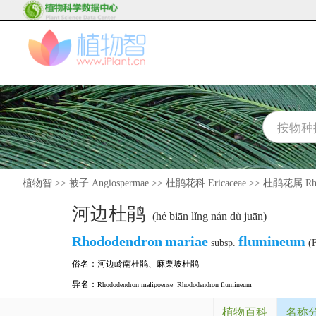
植物智
>>
被子 Angiospermae
>>
杜鹃花科 Ericaceae
>>
杜鹃花属 Rho
河边杜鹃
(hé biān lǐng nán dù juān)
Rhododendron
mariae
flumineum
subsp.
(F
俗名：
河边岭南杜鹃
、
麻栗坡杜鹃
异名：
Rhododendron malipoense
Rhododendron flumineum
植物百科
名称