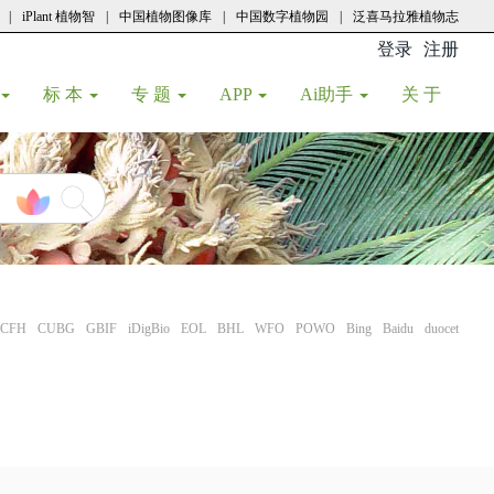
|
iPlant 植物智
|
中国植物图像库
|
中国数字植物园
|
泛喜马拉雅植物志
登录
注册
(current
标 本
专 题
APP
Ai助手
关 于
CFH
CUBG
GBIF
iDigBio
EOL
BHL
WFO
POWO
Bing
Baidu
duocet