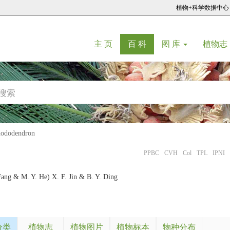
植物+科学数据中心
(current)
(current)
主 页
百 科
图 库
植物志
dodendron
PPBC
CVH
Col
TPL
IPNI
ang & M. Y. He) X. F. Jin & B. Y. Ding
分类
植物志
植物图片
植物标本
物种分布