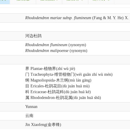
Rhododendron mariae subsp. flumineum
(Fang & M. Y. He) X. 
河边杜鹃
Rhododendron flumineum
(synonym)
Rhododendron malipoense
(synonym)
界 Plantae-植物界(zhí wù jiè)
门 Tracheophyta-维管植物门(wéi guǎn zhí wù mén)
纲 Magnoliopsida-木兰纲(mù lán gāng)
目 Ericales-杜鹃花目(dù juān huā mù)
科 Ericaceae-杜鹃花科(dù juān huā kē)
属 Rhododendron-杜鹃花属(dù juān huā shǔ)
Yunnan
云南
Jin Xiaofeng(金孝锋)