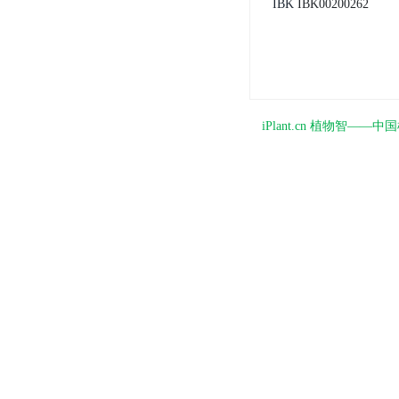
IBK
IBK00200262
iPlant.cn 植物智—