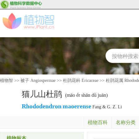
植物智
>>
被子 Angiospermae
>>
杜鹃花科 Ericaceae
>>
杜鹃花属 Rhodode
猫儿山杜鹃
(māo ér shān dù juān)
Rhododendron
maoerense
Fang & G. Z. Li
植物百科
名称分类
植物标本