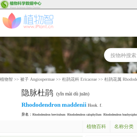
植物智
>>
被子 Angiospermae
>>
杜鹃花科 Ericaceae
>>
杜鹃花属 Rhodode
隐脉杜鹃
(yǐn mài dù juān)
Rhododendron
maddenii
Hook. f.
异名：
Rhododendron brevitubum
Rhododendron calophyllum
Rhododendron brachysiph
植物百科
名称分类