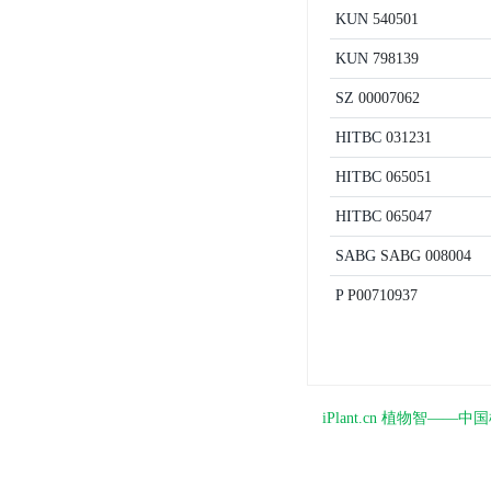
KUN
540501
KUN
798139
SZ
00007062
HITBC
031231
HITBC
065051
HITBC
065047
SABG
SABG 008004
P
P00710937
iPlant.cn 植物智—