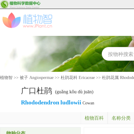
植物智
>>
被子 Angiospermae
>>
杜鹃花科 Ericaceae
>>
杜鹃花属 Rhodode
广口杜鹃
(guǎng kǒu dù juān)
Rhododendron
ludlowii
Cowan
植物百科
名称分类
物种分布