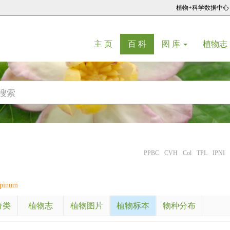
植物+科学数据中心
(current)
(current)
主 页
百 科
图 库
植物志
PPBC
CVH
Col
TPL
IPNI
pinum
分类
植物志
植物图片
植物标本
物种分布