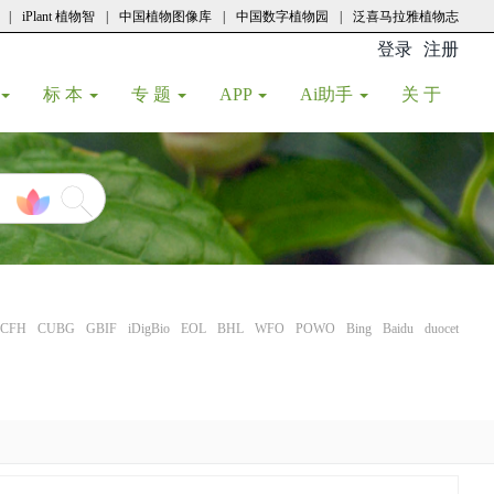
|
iPlant 植物智
|
中国植物图像库
|
中国数字植物园
|
泛喜马拉雅植物志
登录
注册
(current
标 本
专 题
APP
Ai助手
关 于
CFH
CUBG
GBIF
iDigBio
EOL
BHL
WFO
POWO
Bing
Baidu
duocet