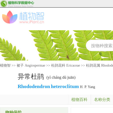
植物智
>>
被子 Angiospermae
>>
杜鹃花科 Ericaceae
>>
杜鹃花属 Rhodode
异常杜鹃
(yì cháng dù juān)
Rhododendron
heteroclitum
H. P. Yang
植物百科
名称分类
物种保护