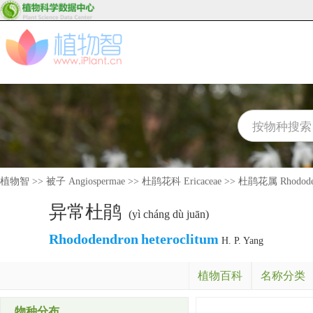
植物智
>>
被子 Angiospermae
>>
杜鹃花科 Ericaceae
>>
杜鹃花属 Rhodode
异常杜鹃
(yì cháng dù juān)
Rhododendron
heteroclitum
H. P. Yang
植物百科
名称分类
物种分布