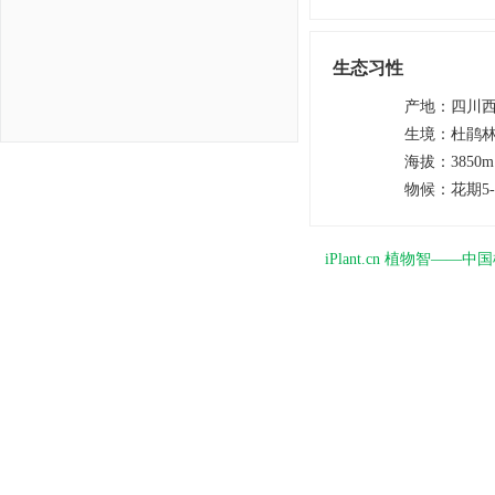
生态习性
产地
：
四川
生境
：
杜鹃
海拔
：
3850
物候
：
花期5
iPlant.cn 植物智—