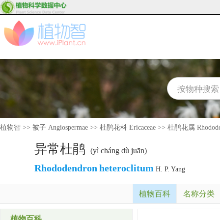
植物智
>>
被子 Angiospermae
>>
杜鹃花科 Ericaceae
>>
杜鹃花属 Rhodode
异常杜鹃
(yì cháng dù juān)
Rhododendron
heteroclitum
H. P. Yang
植物百科
名称分类
植物百科