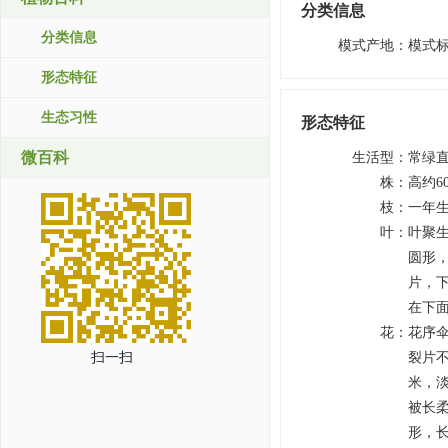
分类信息
分类信息
模式产地
：
模式
形态特征
生态习性
形态特征
微百科
生活型
：
常绿
株
：
高约6
枝
：
一年生
叶
：
叶聚生
圆形
片，
在下面
花
：
花序伞
扫一扫
裂片不
米，淡
被长柔
形，