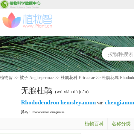
植物智
>>
被子 Angiospermae
>>
杜鹃花科 Ericaceae
>>
杜鹃花属 Rhodode
无腺杜鹃
(wú xiàn dù juān)
Rhododendron
hemsleyanum
chengianu
var.
异名：
Rhododendron chengianum
植物百科
名称分类