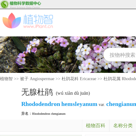
植物智
>>
被子 Angiospermae
>>
杜鹃花科 Ericaceae
>>
杜鹃花属 Rhodode
无腺杜鹃
(wú xiàn dù juān)
Rhododendron
hemsleyanum
chengianu
var.
异名：
Rhododendron chengianum
植物百科
名称分类