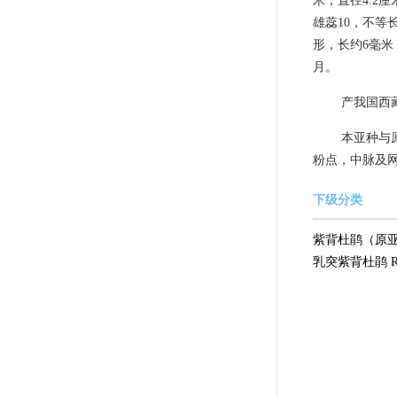
米，直径4.2
雄蕊10，不等
形，长约6毫米
月。
产我国西藏
本亚种与
粉点，中脉及
下级分类
紫背杜鹃（原亚种） Rho
乳突紫背杜鹃 Rhodod