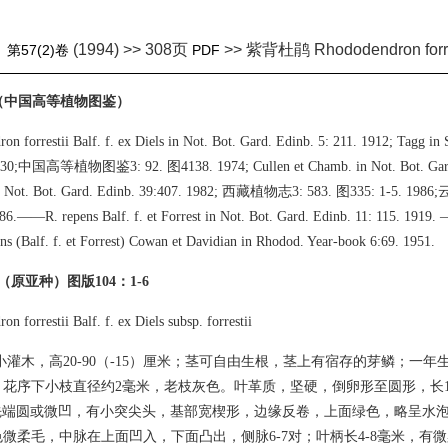
(1994) >> 308页
>> 紫背杜鹃 Rhododendron forre
》
第57(2)卷
PDF
鹃（中国高等植物图鉴）
on forrestii Balf. f. ex Diels in Not. Bot. Gard. Edinb. 5: 211. 1912; Tagg in
930;中国高等植物图鉴3: 92. 图4138. 1974; Cullen et Chamb. in Not. Bot. Gard.
in Not. Bot. Gard. Edinb. 39:407. 1982; 西藏植物志3: 583. 图335: 1-5. 19
.——R. repens Balf. f. et Forrest in Not. Bot. Gard. Edinb. 11: 115. 1919. —
pens (Balf. f. et Forrest) Cowan et Davidian in Rhodod. Year-book 6:69. 1951.
鹃（原亚种）图版104：1-6
n forrestii Balf. f. ex Diels subsp. forrestii
小灌木，高20-90（-15）厘米；茎可自由生根，茎上有宿存的芽鳞；一
花序下小枝直径约2毫米，老枝灰色。叶革质，坚硬，倒卵形至圆形，长1.3
厘米，先端圆或微凹，有小突尖头，基部宽楔形，边缘反卷，上面绿色，略呈水
微柔毛，中脉在上面凹入，下面凸出，侧脉6-7对；叶柄长4-8毫米，有