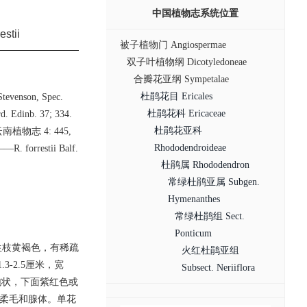
中国植物志系统位置
stii
被子植物门 Angiospermae
双子叶植物纲 Dicotyledoneae
合瓣花亚纲 Sympetalae
杜鹃花目 Ericales
 Stevenson, Spec.
杜鹃花科 Ericaceae
 Edinb. 37; 334.
杜鹃花亚科
86;云南植物志 4: 445,
Rhododendroideae
—R. forrestii Balf.
杜鹃属 Rhododendron
常绿杜鹃亚属 Subgen.
Hymenanthes
常绿杜鹃组 Sect.
Ponticum
年生枝黄褐色，有稀疏
火红杜鹃亚组
-2.5厘米，宽
Subsect. Neriiflora
泡状，下面紫红色或
微柔毛和腺体。单花