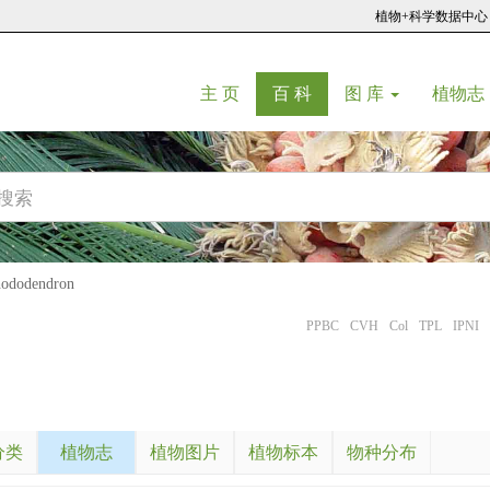
植物+科学数据中心
(current)
(current)
主 页
百 科
图 库
植物志
dodendron
PPBC
CVH
Col
TPL
IPNI
分类
植物志
植物图片
植物标本
物种分布