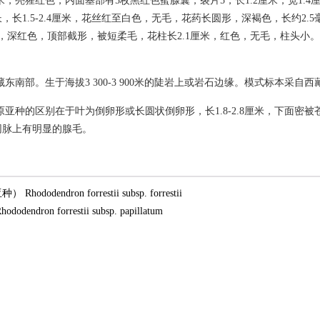
厘米，亮猩红色，内面基部有5枚黑红色蜜腺囊，裂片5，长1.2厘米，宽1.
长，长1.5-2.4厘米，花丝红至白色，无毛，花药长圆形，深褐色，长约2.
，深红色，顶部截形，被短柔毛，花柱长2.1厘米，红色，无毛，柱头小。
东南部。生于海拔3 300-3 900米的陡岩上或岩石边缘。模式标本采自
原亚种的区别在于叶为倒卵形或长圆状倒卵形，长1.8-2.8厘米，下面密
网脉上有明显的腺毛。
dodendron forrestii subsp. forrestii
endron forrestii subsp. papillatum