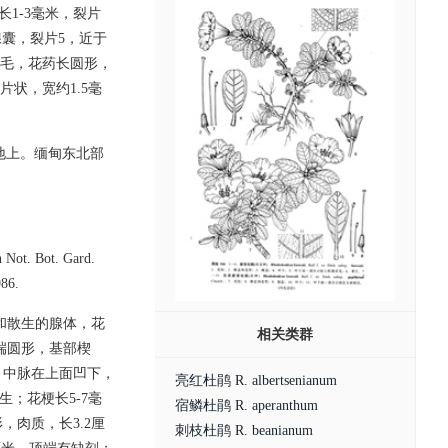
1-3毫米，裂片
腺囊，裂片5，近于
丝无毛，花药长圆形，
状，宽约1.5毫
草地上。缅甸东北部
n Not. Bot. Gard.
86.
和散生的腺体，花
相关类群
先端圆形，基部楔
，中脉在上面凹下，
亮红杜鹃 R. albertsenianum
生；花梗长5-7毫
宿鳞杜鹃 R. aperanthum
肉质，长3.2厘
刺枝杜鹃 R. beanianum