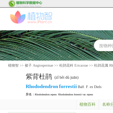
植物智
>>
被子 Angiospermae
>>
杜鹃花科 Ericaceae
>>
杜鹃花属 Rho
紫背杜鹃
(zǐ bèi dù juān)
Rhododendron
forrestii
Balf. F. ex Diels
异名：
Rhododendron repens
Rhododendron forrestii var. repens
植物百科
名称