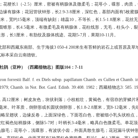
；花梗长1（-2.5）厘米，密被有柄腺体及微柔毛；花萼小，碟形，肉质，长
边缘有腺体；花冠管状钟形，长2.9-3.8厘米，深红色，基部内面有5枚蜜
0毫米，宽约15毫米，顶端有缺刻；雄蕊10，不等长，长1.5-1.8厘米，花
圆锥形，长4.5毫米，有微柔毛及有柄腺体，花柱线形，无毛，柱头小，裂片
形，长1厘米，有肋纹及腺体残迹。花期5-7月，果期10-11月。
部和西藏东南部。生于海拔3 050-4 200米生有苔鲜的岩石上或苔原及
式标本采自云南德钦。
紫背杜鹃（亚种）（西藏植物志）图版104：7-11
on forrestii Balf. f. ex Diels subsp. papillatum Chamb. ex Cullen et Chamb. i
. 1979; Chamb. in Not. Bot. Gard. Edinb. 39:408. 1982；西藏植物志3: 585. 19
，高12厘米；树皮灰色，块状剥落；小枝粗壮，黄褐色，有宿存的芽鳞片
毫米。叶革质，倒卵形或长圆状倒卵形，长1.8-2.8厘米，宽8-12毫米，
柄略呈翅状，边缘反卷，上面深绿色，下面苍白色，密被细小乳头状粉点
红褐色短柄腺体，侧脉5-7对；叶柄长3-4毫米，略具白色微柔毛。单花顶
腺毛；花萼小，浅碟形，有波状小齿，外面具散生腺毛；花冠漏斗状钟形，