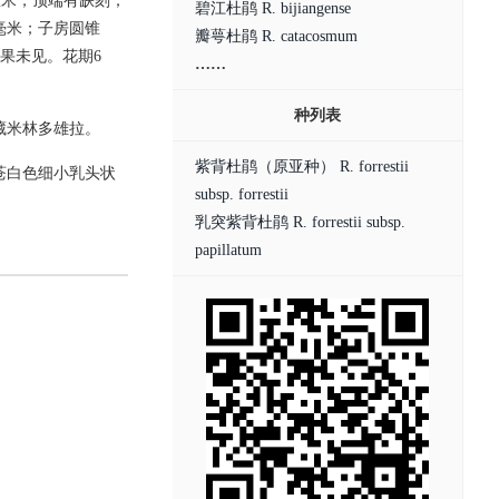
4厘米，顶端有缺刻；
碧江杜鹃 R. bijiangense
5毫米；子房圆锥
瓣萼杜鹃 R. catacosmum
果未见。花期6
……
种列表
西藏米林多雄拉。
紫背杜鹃（原亚种） R. forrestii
被苍白色细小乳头状
subsp. forrestii
乳突紫背杜鹃 R. forrestii subsp.
papillatum