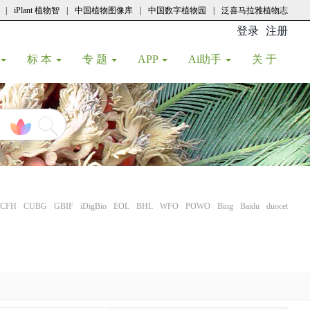
|
iPlant 植物智
|
中国植物图像库
|
中国数字植物园
|
泛喜马拉雅植物志
登录
注册
(current
标 本
专 题
APP
Ai助手
关 于
CFH
CUBG
GBIF
iDigBio
EOL
BHL
WFO
POWO
Bing
Baidu
duocet