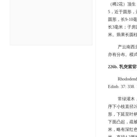
（稀2花）顶生
5，近于圆形，
圆形，长9-1
长3毫米；子房
米。蒴果长圆柱
产云南西北
亦有分布。模
226b. 乳突
Rhododendr
Edinb. 37: 338
常绿灌木
序下小枝直径2
形，下延至叶
下面凸起，疏被
米，略有深红色