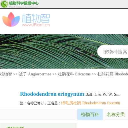
植物智
>>
被子 Angiospermae
>>
杜鹃花科 Ericaceae
>>
杜鹃花属 Rhodode
Rhododendron
eriogynum
Balf. f. & W. W. Sm.
绵毛房杜鹃 Rhododendron facetum
注：名称已修订，正名是：
植物百科
名称分类