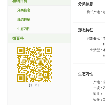
植物百科
分类信息
分类信息
模式产地
：
形态特征
生态习性
形态特征
微百科
识别要点
：
生活型
：
生态习性
产地
：
扫一扫
生境
：
海拔
：
1
物候
：