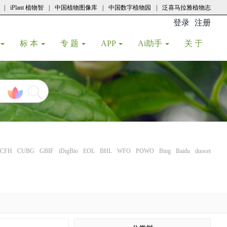
|
iPlant 植物智
|
中国植物图像库
|
中国数字植物园
|
泛喜马拉雅植物志
登录
注册
(current
标 本
专 题
APP
Ai助手
关 于
CFH
CUBG
GBIF
iDigBio
EOL
BHL
WFO
POWO
Bing
Baidu
duocet