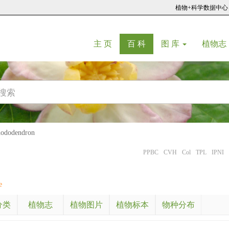
植物+科学数据中心
(current)
(current)
主 页
百 科
图 库
植物志
dodendron
PPBC
CVH
Col
TPL
IPNI
e
分类
植物志
植物图片
植物标本
物种分布