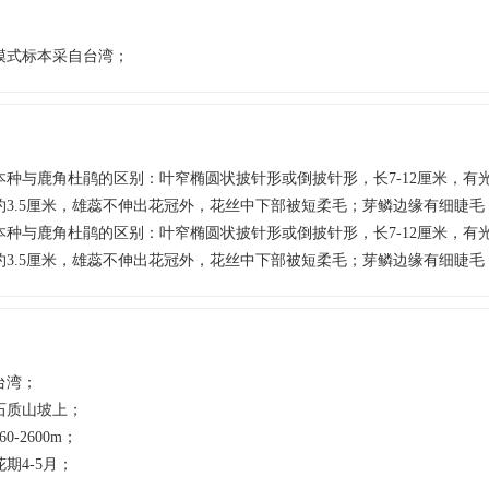
模式标本采自台湾；
本种与鹿角杜鹃的区别：叶窄椭圆状披针形或倒披针形，长7-12厘米，有
约3.5厘米，雄蕊不伸出花冠外，花丝中下部被短柔毛；芽鳞边缘有细睫毛；
本种与鹿角杜鹃的区别：叶窄椭圆状披针形或倒披针形，长7-12厘米，有
约3.5厘米，雄蕊不伸出花冠外，花丝中下部被短柔毛；芽鳞边缘有细睫毛
台湾；
石质山坡上；
60-2600m；
花期4-5月；