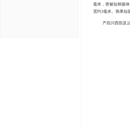
毫米，密被短柄腺体
宽约3毫米。蒴果短圆
产四川西部及云