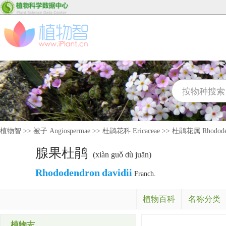
植物智
>>
被子 Angiospermae
>>
杜鹃花科 Ericaceae
>>
杜鹃花属 Rhodode
腺果杜鹃
(xiàn guǒ dù juān)
Rhododendron
davidii
Franch.
植物百科
名称分类
植物志