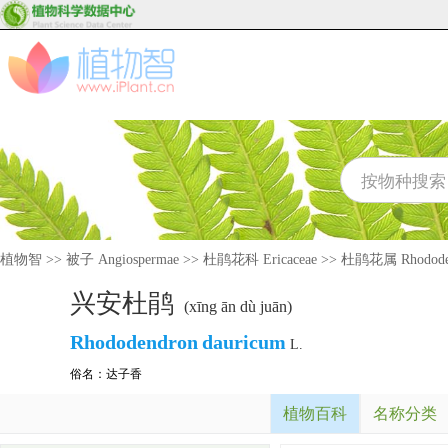
植物智
>>
被子 Angiospermae
>>
杜鹃花科 Ericaceae
>>
杜鹃花属 Rhodode
兴安杜鹃
(xīng ān dù juān)
Rhododendron
dauricum
L.
俗名：
达子香
植物百科
名称分类