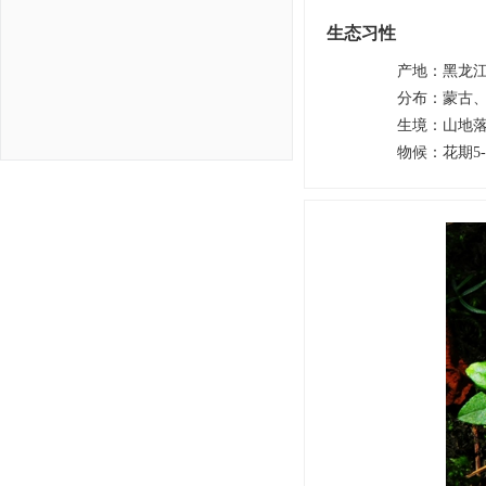
生态习性
产地
：
黑龙
分布
：
蒙古
生境
：
山地
物候
：
花期5