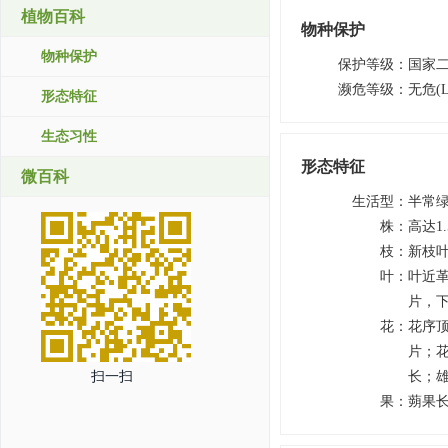
植物百科
物种保护
物种保护
保护等级
：
国家
濒危等级
：
无危(L
形态特征
生态习性
形态特征
微百科
生活型
：
半常
株
：
高达1.
枝
：
新枝
叶
：
叶近革
片，
花
：
花序顶
片；花
扫一扫
长；
果
：
蒴果长