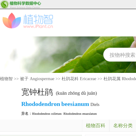
植物智
>>
被子 Angiospermae
>>
杜鹃花科 Ericaceae
>>
杜鹃花属 Rhodode
宽钟杜鹃
(kuān zhōng dù juān)
Rhododendron
beesianum
Diels
异名：
Rhododendron colletum
Rhododendron emaculatum
植物百科
名称分类