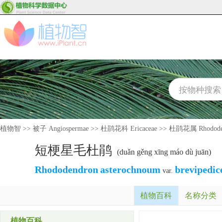
植物智
>>
被子 Angiospermae
>>
杜鹃花科 Ericaceae
>>
杜鹃花属 Rhodode
短梗星毛杜鹃
(duǎn gěng xīng máo dù juān)
Rhododendron
asterochnoum
brevipedic
var.
植物百科
名称分类
植物百科