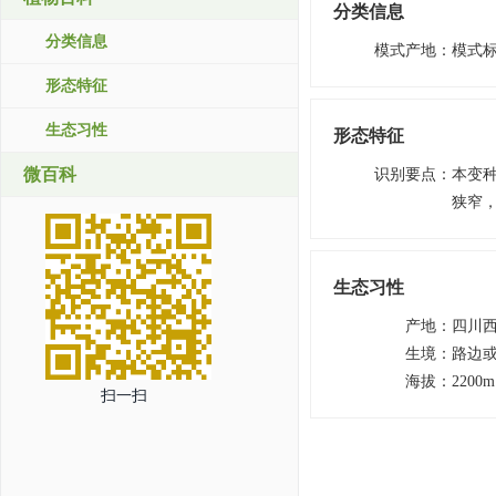
分类信息
分类信息
模式产地
：
模式标
形态特征
生态习性
形态特征
微百科
识别要点
：
本变种
狭窄，
生态习性
产地
：
四川
生境
：
路边
海拔
：
2200
扫一扫