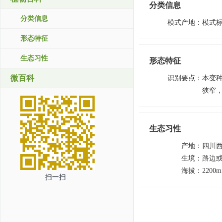
分类信息
分类信息
模式产地
：
模式标
形态特征
生态习性
形态特征
微百科
识别要点
：
本变种
狭窄，
生态习性
产地
：
四川
生境
：
路边
海拔
：
2200
扫一扫