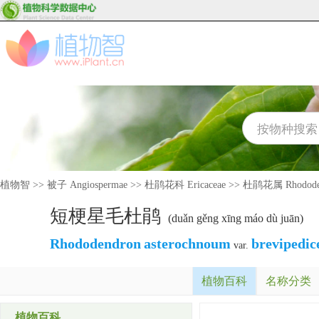
植物智
>>
被子 Angiospermae
>>
杜鹃花科 Ericaceae
>>
杜鹃花属 Rhodode
短梗星毛杜鹃
(duǎn gěng xīng máo dù juān)
Rhododendron
asterochnoum
brevipedic
var.
植物百科
名称分类
植物百科