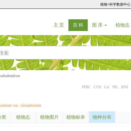
植物+科学数据中心
(current)
(current)
主 页
百 科
图 库
植物志
dodendron
PPBC
CVH
Col
TPL
IPNI
eum var. cloiophorum
分类
植物志
植物图片
植物标本
物种分布