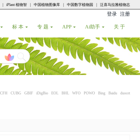
|
iPlant 植物智
|
中国植物图像库
|
中国数字植物园
|
泛喜马拉雅植物志
登录
注册
(current
标 本
专 题
APP
Ai助手
关 于
CFH
CUBG
GBIF
iDigBio
EOL
BHL
WFO
POWO
Bing
Baidu
duocet