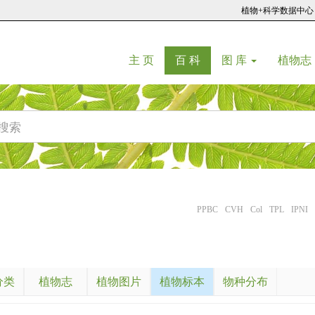
植物+科学数据中心
(current)
(current)
主 页
百 科
图 库
植物志
PPBC
CVH
Col
TPL
IPNI
分类
植物志
植物图片
植物标本
物种分布