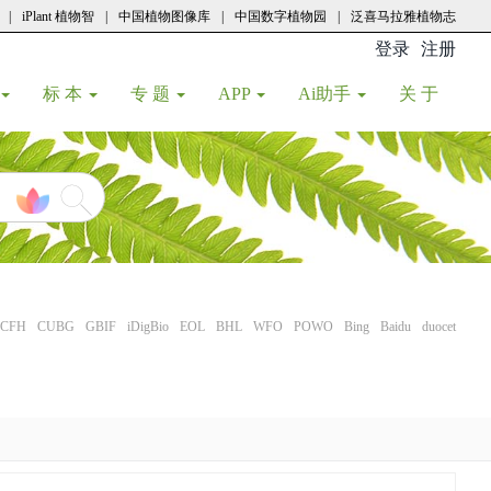
|
iPlant 植物智
|
中国植物图像库
|
中国数字植物园
|
泛喜马拉雅植物志
登录
注册
(current
标 本
专 题
APP
Ai助手
关 于
CFH
CUBG
GBIF
iDigBio
EOL
BHL
WFO
POWO
Bing
Baidu
duocet