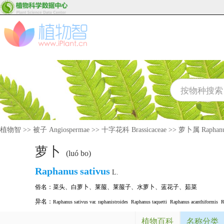
植物智
>>
被子 Angiospermae
>>
十字花科 Brassicaceae
>>
萝卜属 Raphan
萝卜
(luó bo)
Raphanus
sativus
L.
俗名：
菜头
、
白萝卜
、
莱菔
、
莱菔子
、
水萝卜
、
蓝花子
、
茹菜
异名：
Raphanus sativus var. raphanistroides
Raphanus taquetti
Raphanus acanthiformis
R
植物百科
名称分类