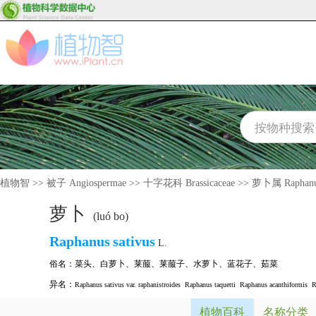
植物智
>>
被子 Angiospermae
>>
十字花科 Brassicaceae
>>
萝卜属 Raphan
萝卜
(luó bo)
Raphanus
sativus
L.
俗名：
菜头
、
白萝卜
、
莱菔
、
莱菔子
、
水萝卜
、
蓝花子
、
茹菜
异名：
Raphanus sativus var. raphanistroides
Raphanus taquetti
Raphanus acanthiformis
R
植物百科
名称分类