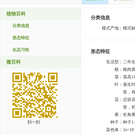
植物百科
分类信息
分类信息
模式产地
：
模式
形态特征
生态习性
形态特征
微百科
生活型
：
二年
根
：
根肉
茎
：
茎高
叶
：
基生叶
形，
花
：
总状
形，长
果
：
长角果
扫一扫
种子
：
种子1
染色体
：
2n=1