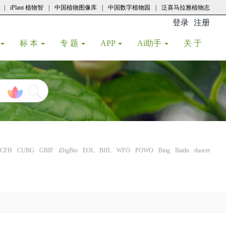
|
iPlant 植物智
|
中国植物图像库
|
中国数字植物园
|
泛喜马拉雅植物志
登录
注册
(current
标 本
专 题
APP
Ai助手
关 于
CFH
CUBG
GBIF
iDigBio
EOL
BHL
WFO
POWO
Bing
Baidu
duocet