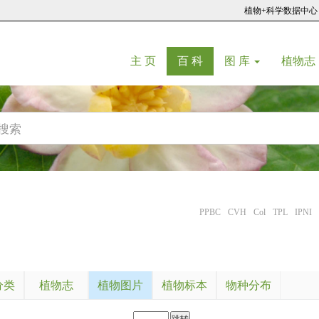
植物+科学数据中心
(current)
(current)
主 页
百 科
图 库
植物志
PPBC
CVH
Col
TPL
IPNI
分类
植物志
植物图片
植物标本
物种分布