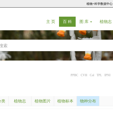
植物+科学数据中心
(current)
(current)
主 页
百 科
图 库
植物志
PPBC
CVH
Col
TPL
IPNI
分类
植物志
植物图片
植物标本
物种分布