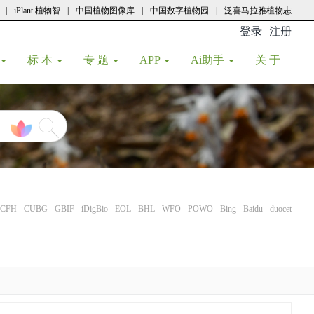
|
iPlant 植物智
|
中国植物图像库
|
中国数字植物园
|
泛喜马拉雅植物志
登录
注册
(current
标 本
专 题
APP
Ai助手
关 于
CFH
CUBG
GBIF
iDigBio
EOL
BHL
WFO
POWO
Bing
Baidu
duocet