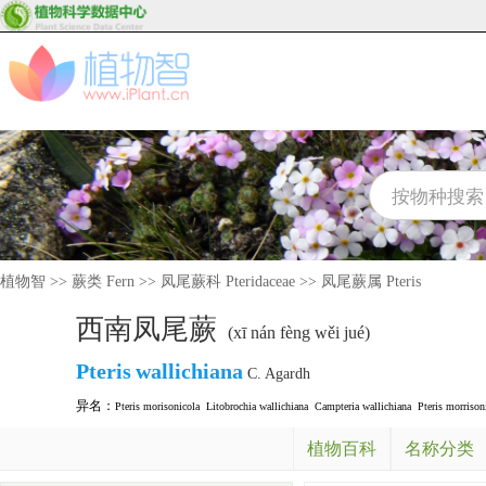
植物智
>>
蕨类 Fern
>>
凤尾蕨科 Pteridaceae
>>
凤尾蕨属 Pteris
西南凤尾蕨
(xī nán fèng wěi jué)
Pteris
wallichiana
C. Agardh
异名：
Pteris morisonicola
Litobrochia wallichiana
Campteria wallichiana
Pteris morrison
植物百科
名称分类