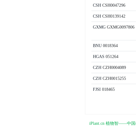
CSH
CSH0047296
CSH
CSH0139142
GXMG
GXMG0097806
BNU
0018364
HGAS
051264
CZH
CZH0004089
CZH
CZH0015255
FJSI
018465
iPlant.cn 植物智—