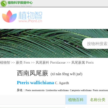
植物智
>>
蕨类 Fern
>>
凤尾蕨科 Pteridaceae
>>
凤尾蕨属 Pteris
西南凤尾蕨
(xī nán fèng wěi jué)
Pteris
wallichiana
C. Agardh
异名：
Pteris morisonicola
Litobrochia wallichiana
Campteria wallichiana
Pteris morrison
植物百科
名称分类