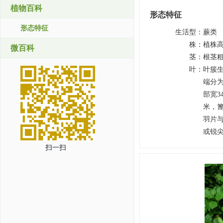
植物百科
形态特征
形态特征
生活型
：
蕨类
株
：
植株高
微百科
茎
：
根茎
叶
：
叶簇生
端分为
部宽3
米，
羽片与
或锐
扫一扫