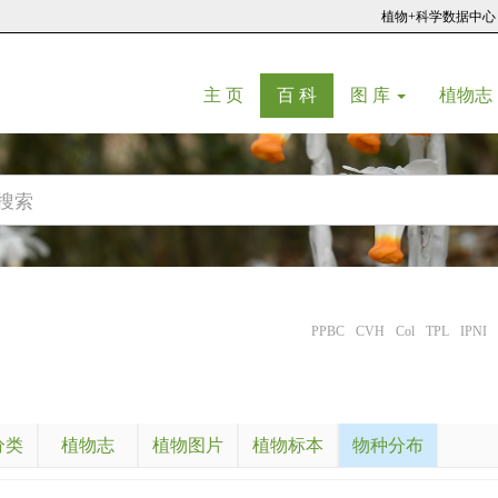
植物+科学数据中心
(current)
(current)
主 页
百 科
图 库
植物志
PPBC
CVH
Col
TPL
IPNI
分类
植物志
植物图片
植物标本
物种分布