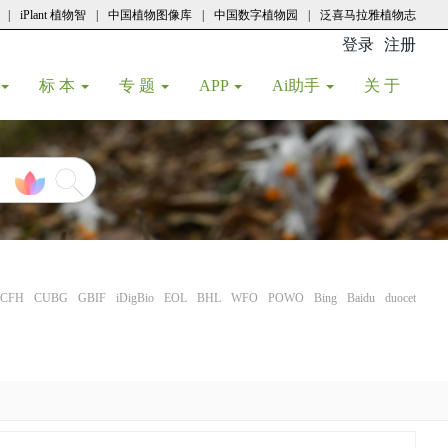
|
iPlant 植物智
|
中国植物图像库
|
中国数字植物园
|
泛喜马拉雅植物志
登录
注册
(current
标 本
专 题
APP
Ai助手
关 于
CFH
CUBG
GBIF
iDigBio
EOL
BHL
WFO
POWO
Bing
Baidu
duocet