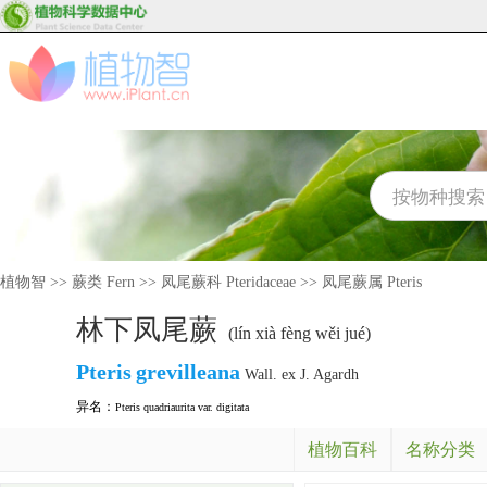
植物智
>>
蕨类 Fern
>>
凤尾蕨科 Pteridaceae
>>
凤尾蕨属 Pteris
林下凤尾蕨
(lín xià fèng wěi jué)
Pteris
grevilleana
Wall. ex J. Agardh
异名：
Pteris quadriaurita var. digitata
植物百科
名称分类