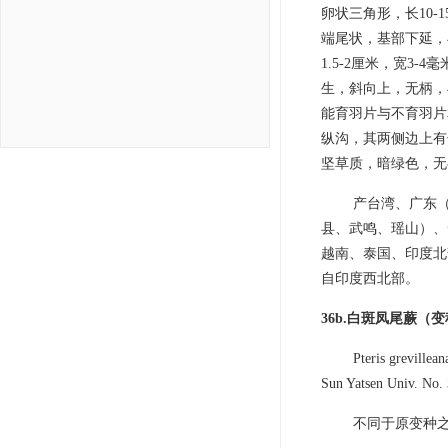
卵状三角形，长10-1
端尾状，基部下延，
1.5-2厘米，宽3
生，斜向上，无柄，
能育羽片与不育羽片
纵沟，其两侧边上有
坚草质，暗绿色，无
产台湾、广东
县、武鸣、瑶山）、
越南、泰国、印度北
自印度西北部。
36b.白斑凤尾蕨（
Pteris grevillea
Sun Yatsen Univ. No. 
不同于原变种