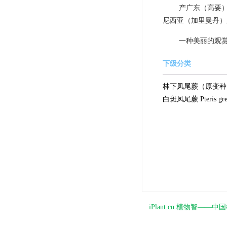
产广东（高要
尼西亚（加里曼丹）
一种美丽的观
下级分类
林下凤尾蕨（原变种） Pteris
白斑凤尾蕨 Pteris grevil
iPlant.cn 植物智—