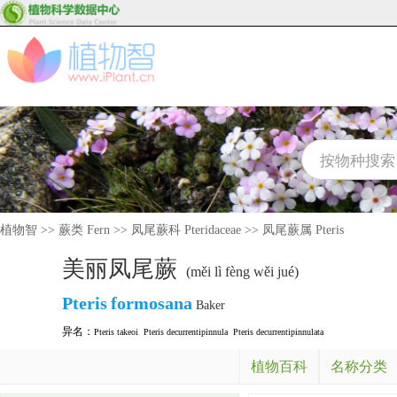
植物智
>>
蕨类 Fern
>>
凤尾蕨科 Pteridaceae
>>
凤尾蕨属 Pteris
美丽凤尾蕨
(měi lì fèng wěi jué)
Pteris
formosana
Baker
异名：
Pteris takeoi
Pteris decurrentipinnula
Pteris decurrentipinnulata
植物百科
名称分类