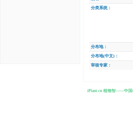
分类系统：
分布地：
分布地(中文)：
审核专家：
iPlant.cn 植物智—