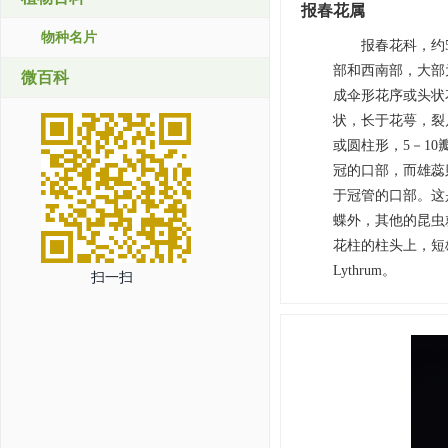
报春花属
物种名片
报春花科，约
部和西南部，大部
微百科
成伞形花序或头状
状，长于花萼，裂
或圆柱形，5－1
冠的口部，而雄蕊
于冠管的口部。这
蝶外，其他的昆虫
花柱的柱头上，短
Lythrum。
扫一扫