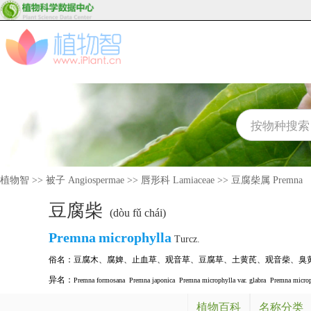
植物智
>>
被子 Angiospermae
>>
唇形科 Lamiaceae
>>
豆腐柴属 Premna
豆腐柴
(dòu fǔ chái)
Premna
microphylla
Turcz.
俗名：
豆腐木
、
腐婢
、
止血草
、
观音草
、
豆腐草
、
土黄芪
、
观音柴
、
臭
异名：
Premna formosana
Premna japonica
Premna microphylla var. glabra
Premna microph
植物百科
名称分类