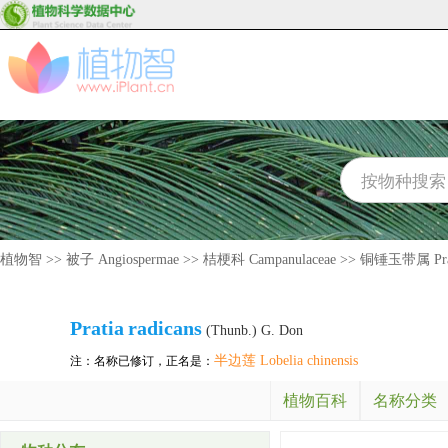
植物智
>>
被子 Angiospermae
>>
桔梗科 Campanulaceae
>>
铜锤玉带属 Pra
Pratia
radicans
(Thunb.) G. Don
半边莲 Lobelia chinensis
注：名称已修订，正名是：
植物百科
名称分类