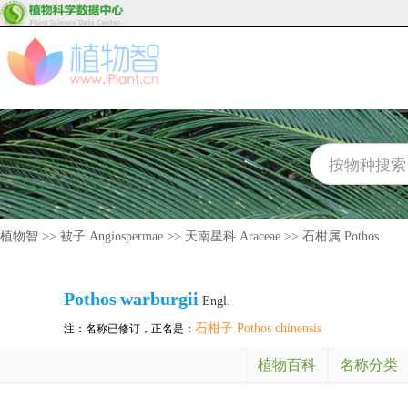
植物智
>>
被子 Angiospermae
>>
天南星科 Araceae
>>
石柑属 Pothos
Pothos
warburgii
Engl.
石柑子 Pothos chinensis
注：名称已修订，正名是：
植物百科
名称分类