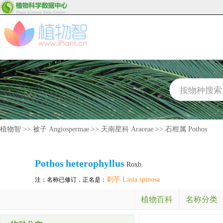
植物智
>>
被子 Angiospermae
>>
天南星科 Araceae
>>
石柑属 Pothos
Pothos
heterophyllus
Roxb.
刺芋 Lasia spinosa
注：名称已修订，正名是：
植物百科
名称分类