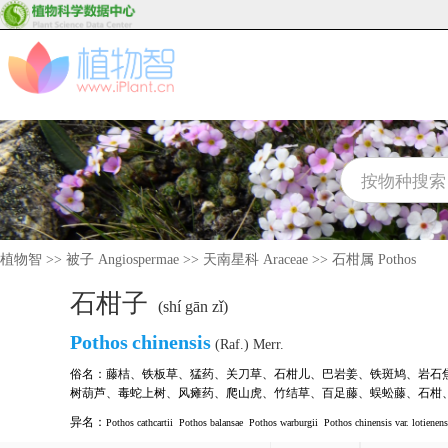
植物智
>>
被子 Angiospermae
>>
天南星科 Araceae
>>
石柑属 Pothos
石柑子
(shí gān zǐ)
Pothos
chinensis
(Raf.) Merr.
俗名：
藤桔
、
铁板草
、
猛药
、
关刀草
、
石柑儿
、
巴岩姜
、
铁斑鸠
、
岩石
树葫芦
、
毒蛇上树
、
风瘫药
、
爬山虎
、
竹结草
、
百足藤
、
蜈蚣藤
、
石柑
异名：
Pothos cathcartii
Pothos balansae
Pothos warburgii
Pothos chinensis var. lotienens