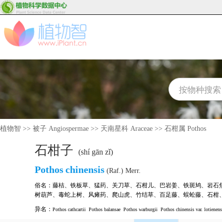
植物智
>>
被子 Angiospermae
>>
天南星科 Araceae
>>
石柑属 Pothos
石柑子
(shí gān zǐ)
Pothos
chinensis
(Raf.) Merr.
俗名：
藤桔
、
铁板草
、
猛药
、
关刀草
、
石柑儿
、
巴岩姜
、
铁斑鸠
、
岩石
树葫芦
、
毒蛇上树
、
风瘫药
、
爬山虎
、
竹结草
、
百足藤
、
蜈蚣藤
、
石柑
异名：
Pothos cathcartii
Pothos balansae
Pothos warburgii
Pothos chinensis var. lotienens