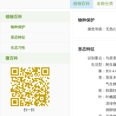
植物百科
名称分类
植物百科
物种保护
物种保护
濒危等级
：
无危(L
形态特征
生态习性
形态特征
微百科
识别要点
：
与原变
生活型
：
附生藤
株
：
长0.4
茎
：
茎亚木
气生根
枝
：
枝圆柱
叶
：
叶椭圆
淡绿
扫一扫
倒卵状