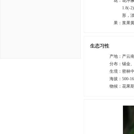
花
：
花序腋
1.8
形，淡
果
：
浆果
生态习性
产地
：
产云
分布
：
锡金
生境
：
密林
海拔
：
500-1
物候
：
花果