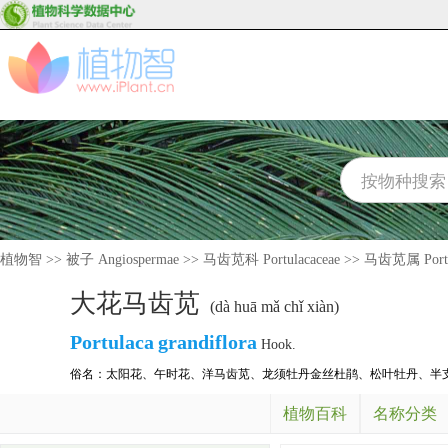
植物智
>>
被子 Angiospermae
>>
马齿苋科 Portulacaceae
>>
马齿苋属 Portu
大花马齿苋
(dà huā mǎ chǐ xiàn)
Portulaca
grandiflora
Hook.
俗名：
太阳花
、
午时花
、
洋马齿苋
、
龙须牡丹金丝杜鹃
、
松叶牡丹
、
半
植物百科
名称分类