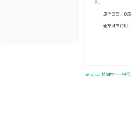
月。
原产巴西。我
全草可供药用
iPlant.cn 植物智—