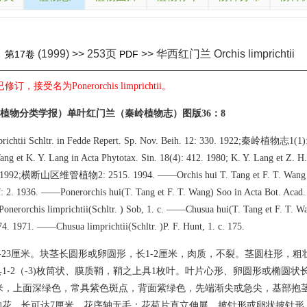
(1999) >> 253页
>> 华西红门兰 Orchis limprichtii
》
第17卷
PDF
，接受名为Ponerorchis limprichtii。
（植物分类学报）单叶红门兰（秦岭植物志）图版36：8
prichtii Schltr. in Fedde Repert. Sp. Nov. Beih. 12: 330. 1922;秦岭植物志1(1)
ang et K. Y. Lang in Acta Phytotax. Sin. 18(4): 412. 1980; K. Y. Lang et Z. H.
54. 1992;横断山区维管植物2: 2515. 1994. ——Orchis hui T. Tang et F. T. Wang 
 7: 2. 1936. ——Ponerorchis hui(T. Tang et F. T. Wang) Soo in Acta Bot. Acad.
nerorchis limprichtii(Schltr. ) Sob, 1. c. ——Chusua hui(T. Tang et F. T. Wa
4. 1971. ——Chusua limprichtii(Schltr. )P. F. Hunt, 1. c. 175.
5-23厘米。块茎长圆形或卵圆形，长1-2厘米，肉质，不裂。茎圆柱形，
1-2（-3)枚筒状、膜质鞘，鞘之上具1枚叶。叶片心形、卵圆形或椭圆状长圆形
6厘米，上面深绿色，常具紫色斑点，背面紫绿色，先端渐尖或急尖，基部抱
的花，长可达7厘米，花序轴无毛；花苞片直立伸展，披针形或卵状披针形