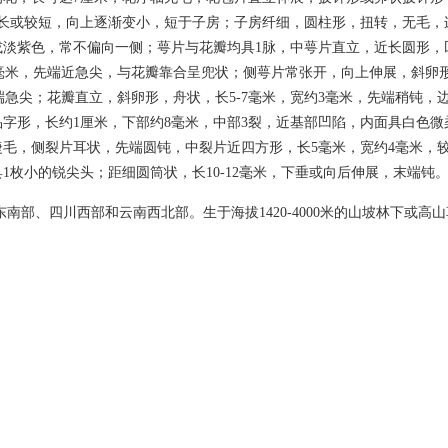
长或较短，向上逐渐变小，短于子房；子房纤细，圆柱形，扭转，无毛，连花
淡紫色，常不偏向一侧；萼片与花瓣均具1脉，中萼片直立，近长圆形，凹
.5毫米，先端近急尖，与花瓣靠合呈兜状；侧萼片常张开，向上伸展，斜卵形
，先端急尖；花瓣直立，斜卵形，舟状，长5-7毫米，宽约3毫米，先端稍钝
字形，长约1厘米，下部约8毫米，中部3裂，近基部凹陷，内面具白色微
睫毛，侧裂片耳状，先端圆钝，中裂片近四方形，长5毫米，宽约4毫米，
1枚小的锐尖头；距细圆筒状，长10-12毫米，下垂或向后伸展，末端钝。
东南部、四川西部和云南西北部。生于海拔1420-4000米的山坡林下或高
。