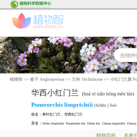
植物智
>>
被子 Angiospermae
>>
兰科 Orchidaceae
>>
小红门兰属 Pone
华西小红门兰
(huá xī xiǎo hóng mén lán)
Ponerorchis
limprichtii
(Schltr.) Soó
俗名：
单叶红门兰
、
华西红门兰
异名：
Orchis limprichtii
Ponerorchis hui
Orchis hui
Chusua limprichtii
Chusua 
植物百科
名称