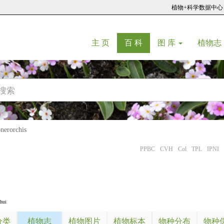
植物+科学数据中心
(current)
(current)
主 页
百 科
图 库
植物志
rorchis
PPBC
CVH
Col
TPL
IPNI
hui
分类
植物志
植物图片
植物标本
物种分布
物种