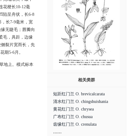
梗长10-12毫
陷呈舟状，长6-8
，长7-9毫米，宽
，边缘无睫毛；唇瓣向
柔毛，具距，边缘
较侧裂片宽而长，先
花期5-6月。
山草地上。模式标本
相关类群
短距红门兰 O. brevicalcarata
清水红门兰 O. chingshuishania
黄花红门兰 O. chrysea
广布红门兰 O. chusua
齿缘红门兰 O. crenulata
……