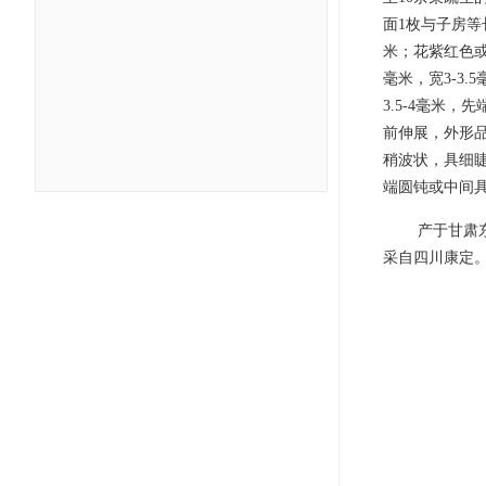
面1枚与子房等
米；花紫红色或
毫米，宽3-3
3.5-4毫米
前伸展，外形品
稍波状，具细
端圆钝或中间具
产于甘肃
采自四川康定