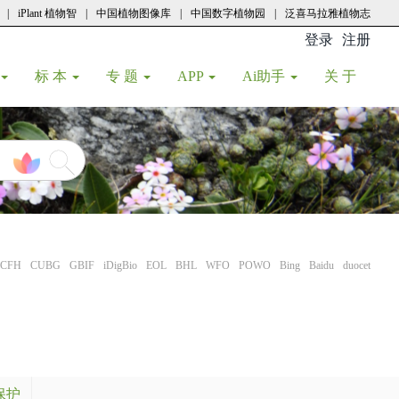
|
iPlant 植物智
|
中国植物图像库
|
中国数字植物园
|
泛喜马拉雅植物志
登录
注册
(current
标 本
专 题
APP
Ai助手
关 于
CFH
CUBG
GBIF
iDigBio
EOL
BHL
WFO
POWO
Bing
Baidu
duocet
保护