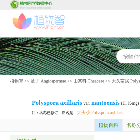
植物智
>>
被子 Angiospermae
>>
山茶科 Theaceae
>>
大头茶属 Polys
Polyspora
axillaris
nantoensis
var.
(H. Keng) 
大头茶 Polyspora axillaris
注：名称已修订，正名是：
植物百科
名称