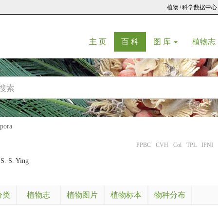
植物+科学数据中心
(current)
(current)
主 页
百 科
图 库
植物志
pora
PPBC
CVH
Col
TPL
IPNI
S. S. Ying
分类
植物志
植物图片
植物标本
物种分布