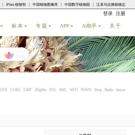
|
iPlant 植物智
|
中国植物图像库
|
中国数字植物园
|
泛喜马拉雅植物志
登录
注册
(current
标 本
专 题
APP
Ai助手
关 于
CFH
CUBG
GBIF
iDigBio
EOL
BHL
WFO
POWO
Bing
Baidu
duocet