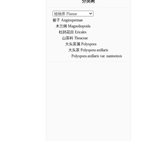
分类树
被子 Angiospermae
木兰纲 Magnoliopsida
杜鹃花目 Ericales
山茶科 Theaceae
大头茶属 Polyspora
大头茶 Polyspora axillaris
Polyspora axillaris var. nantoensis