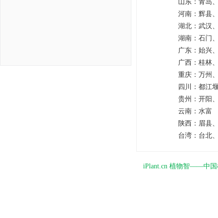
山东：
青岛
河南：
辉县
湖北：
武汉
湖南：
石门
广东：
始兴
广西：
桂林
重庆：
万州
四川：
都江
贵州：
开阳
云南：
水富
陕西：
眉县
台湾：
台北
iPlant.cn 植物智—