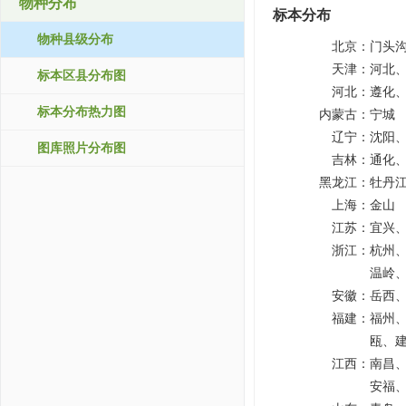
物种分布
标本分布
物种县级分布
北京：
门头
天津：
河北
标本区县分布图
河北：
遵化
标本分布热力图
内蒙古：
宁城
辽宁：
沈阳
图库照片分布图
吉林：
通化
黑龙江：
牡丹
上海：
金山
江苏：
宜兴
浙江：
杭州
温岭
安徽：
岳西
福建：
福州
瓯、
江西：
南昌
安福