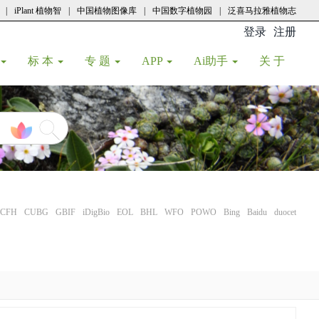
|
iPlant 植物智
|
中国植物图像库
|
中国数字植物园
|
泛喜马拉雅植物志
登录
注册
(current
标 本
专 题
APP
Ai助手
关 于
CFH
CUBG
GBIF
iDigBio
EOL
BHL
WFO
POWO
Bing
Baidu
duocet