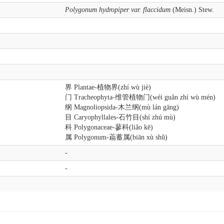
Polygonum hydropiper var. flaccidum
(Meisn.) Stew.
界 Plantae-植物界(zhí wù jiè)
门 Tracheophyta-维管植物门(wéi guǎn zhí wù mén)
纲 Magnoliopsida-木兰纲(mù lán gāng)
目 Caryophyllales-石竹目(shí zhú mù)
科 Polygonaceae-蓼科(liǎo kē)
属 Polygonum-萹蓄属(biān xù shǔ)
-
-