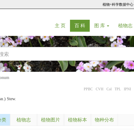
植物+科学数据中心
(current)
(current)
主 页
百 科
图 库
植物志
onum
PPBC
CVH
Col
TPL
IPNI
n.) Stew.
分类
植物志
植物图片
植物标本
物种分布