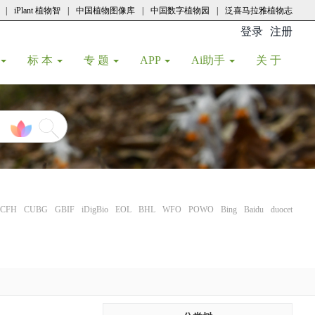
|
iPlant 植物智
|
中国植物图像库
|
中国数字植物园
|
泛喜马拉雅植物志
登录
注册
(current
标 本
专 题
APP
Ai助手
关 于
CFH
CUBG
GBIF
iDigBio
EOL
BHL
WFO
POWO
Bing
Baidu
duocet