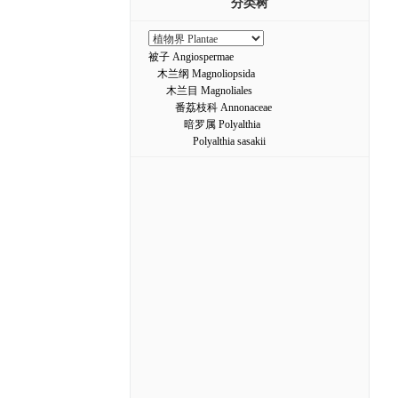
分类树
被子 Angiospermae
木兰纲 Magnoliopsida
木兰目 Magnoliales
番荔枝科 Annonaceae
暗罗属 Polyalthia
Polyalthia sasakii