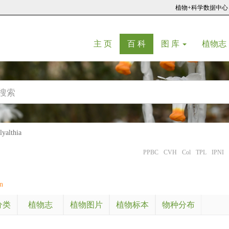
植物+科学数据中心
(current)
(current)
主 页
百 科
图 库
植物志
althia
PPBC
CVH
Col
TPL
IPNI
n
分类
植物志
植物图片
植物标本
物种分布