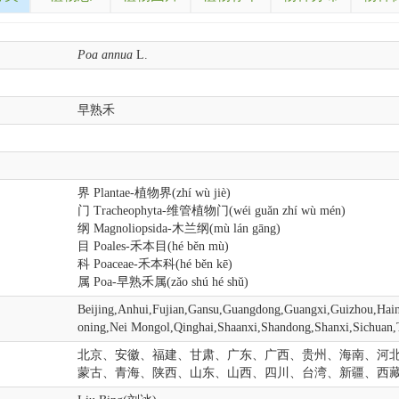
Poa annua
L.
早熟禾
界 Plantae-植物界(zhí wù jiè)
门 Tracheophyta-维管植物门(wéi guǎn zhí wù mén)
纲 Magnoliopsida-木兰纲(mù lán gāng)
目 Poales-禾本目(hé běn mù)
科 Poaceae-禾本科(hé běn kē)
属 Poa-早熟禾属(zǎo shú hé shǔ)
Beijing,Anhui,Fujian,Gansu,Guangdong,Guangxi,Guizhou,Haina
oning,Nei Mongol,Qinghai,Shaanxi,Shandong,Shanxi,Sichuan,
北京、安徽、福建、甘肃、广东、广西、贵州、海南、河
蒙古、青海、陕西、山东、山西、四川、台湾、新疆、西