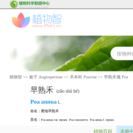
植物智
>>
被子 Angiospermae
>>
禾本科 Poaceae
>>
早熟禾属 Poa
早熟禾
(zǎo shú hé)
Poa
annua
L.
俗名：
爬地早熟禾
异名：
Poa annua var. reptans
Poa crassinervis
Poa annua f. reptans
植物百科
名称