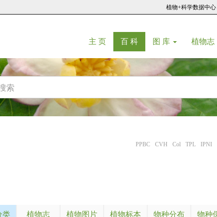
植物+科学数据中心
(current)
(current)
主 页
百 科
图 库
植物志
PPBC
CVH
Col
TPL
IPNI
分类
植物志
植物图片
植物标本
物种分布
物种