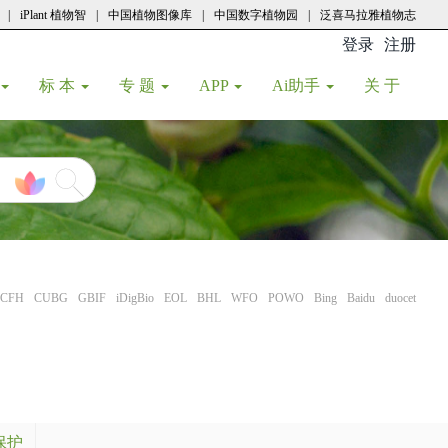
|
iPlant 植物智
|
中国植物图像库
|
中国数字植物园
|
泛喜马拉雅植物志
登录
注册
(current
标 本
专 题
APP
Ai助手
关 于
CFH
CUBG
GBIF
iDigBio
EOL
BHL
WFO
POWO
Bing
Baidu
duocet
保护